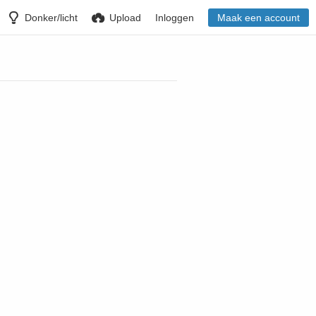
Donker/licht
Upload
Inloggen
Maak een account